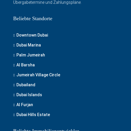
Übergabetermine und Zahlungspläne.
Beliebte Standorte
Downtown Dubai
Dubai Marina
Palm Jumeirah
Al Barsha
Jumeirah Village Circle
Dubailand
Dubai Islands
Al Furjan
Dubai Hills Estate
Beliebte Immobilienentwickler