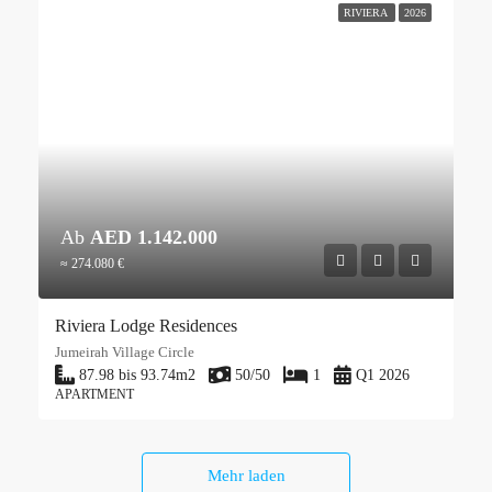
RIVIERA
2026
Ab
AED 1.142.000
≈ 274.080 €
Riviera Lodge Residences
Jumeirah Village Circle
87.98 bis 93.74
m2
50/50
1
Q1 2026
APARTMENT
Mehr laden