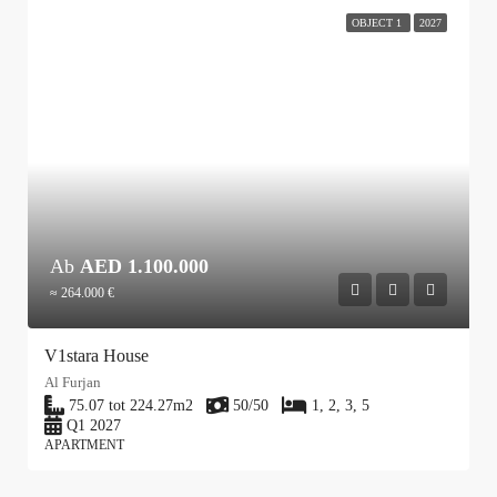
OBJECT 1
2027
Ab
AED 1.100.000
≈ 264.000 €
V1stara House
Al Furjan
75.07 tot 224.27
m2
50/50
1, 2, 3, 5
Q1 2027
APARTMENT