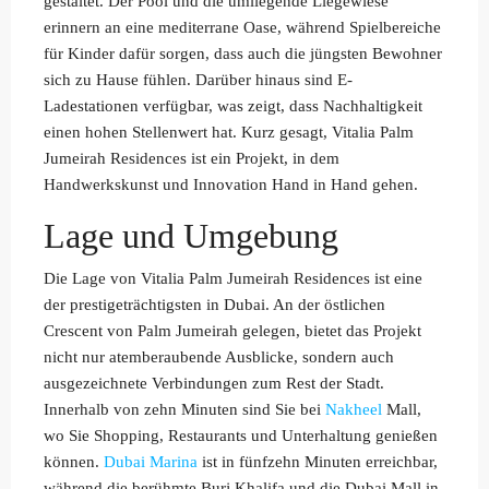
gestaltet. Der Pool und die umliegende Liegewiese
erinnern an eine mediterrane Oase, während Spielbereiche
für Kinder dafür sorgen, dass auch die jüngsten Bewohner
sich zu Hause fühlen. Darüber hinaus sind E-
Ladestationen verfügbar, was zeigt, dass Nachhaltigkeit
einen hohen Stellenwert hat. Kurz gesagt, Vitalia Palm
Jumeirah Residences ist ein Projekt, in dem
Handwerkskunst und Innovation Hand in Hand gehen.
Lage und Umgebung
Die Lage von Vitalia Palm Jumeirah Residences ist eine
der prestigeträchtigsten in Dubai. An der östlichen
Crescent von Palm Jumeirah gelegen, bietet das Projekt
nicht nur atemberaubende Ausblicke, sondern auch
ausgezeichnete Verbindungen zum Rest der Stadt.
Innerhalb von zehn Minuten sind Sie bei
Nakheel
Mall,
wo Sie Shopping, Restaurants und Unterhaltung genießen
können.
Dubai Marina
ist in fünfzehn Minuten erreichbar,
während die berühmte Burj Khalifa und die Dubai Mall in