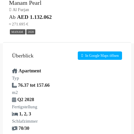
Manam Pearl
Al Furjan
Ab
AED 1.132.062
≈ 271.695 €
MANAM
2028
Überblick
In Google Maps öffnen
Apartment
Typ
76.37 tot 157.66
m2
Q2 2028
Fertigstellung
1
,
2
,
3
Schlafzimmer
70/30