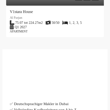
V1stara House
Al Furjan
75.07 tot 224.27
m2
50/50
1, 2, 3, 5
Q1 2027
APARTMENT
✅ Deutschsprachiger Makler in Dubai
✅ Vollständige Kaufbegleitung von A bis Z