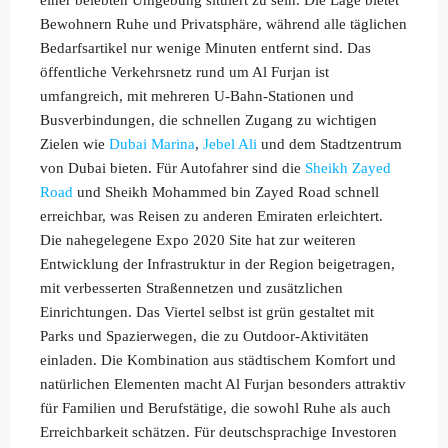
einer belebten Umgebung situiert zu sein. Die Lage bietet
Bewohnern Ruhe und Privatsphäre, während alle täglichen
Bedarfsartikel nur wenige Minuten entfernt sind. Das
öffentliche Verkehrsnetz rund um Al Furjan ist
umfangreich, mit mehreren U-Bahn-Stationen und
Busverbindungen, die schnellen Zugang zu wichtigen
Zielen wie
Dubai Marina
,
Jebel Ali
und dem Stadtzentrum
von Dubai bieten. Für Autofahrer sind die
Sheikh Zayed
Road
und Sheikh Mohammed bin Zayed Road schnell
erreichbar, was Reisen zu anderen Emiraten erleichtert.
Die nahegelegene Expo 2020 Site hat zur weiteren
Entwicklung der Infrastruktur in der Region beigetragen,
mit verbesserten Straßennetzen und zusätzlichen
Einrichtungen. Das Viertel selbst ist grün gestaltet mit
Parks und Spazierwegen, die zu Outdoor-Aktivitäten
einladen. Die Kombination aus städtischem Komfort und
natürlichen Elementen macht Al Furjan besonders attraktiv
für Familien und Berufstätige, die sowohl Ruhe als auch
Erreichbarkeit schätzen. Für deutschsprachige Investoren