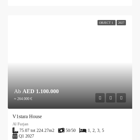
OBJECT 1
2027
Ab
AED 1.100.000
≈ 264.000 €
V1stara House
Al Furjan
75.07 tot 224.27
m2
50/50
1, 2, 3, 5
Q1 2027